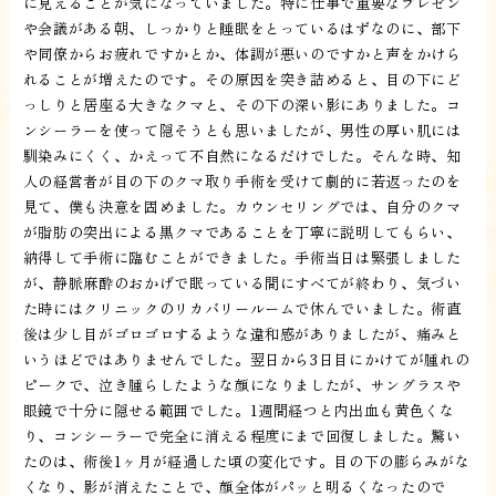
に見えることが気になっていました。特に仕事で重要なプレゼン
や会議がある朝、しっかりと睡眠をとっているはずなのに、部下
や同僚からお疲れですかとか、体調が悪いのですかと声をかけら
れることが増えたのです。その原因を突き詰めると、目の下にど
っしりと居座る大きなクマと、その下の深い影にありました。コ
ンシーラーを使って隠そうとも思いましたが、男性の厚い肌には
馴染みにくく、かえって不自然になるだけでした。そんな時、知
人の経営者が目の下のクマ取り手術を受けて劇的に若返ったのを
見て、僕も決意を固めました。カウンセリングでは、自分のクマ
が脂肪の突出による黒クマであることを丁寧に説明してもらい、
納得して手術に臨むことができました。手術当日は緊張しました
が、静脈麻酔のおかげで眠っている間にすべてが終わり、気づい
た時にはクリニックのリカバリールームで休んでいました。術直
後は少し目がゴロゴロするような違和感がありましたが、痛みと
いうほどではありませんでした。翌日から3日目にかけてが腫れの
ピークで、泣き腫らしたような顔になりましたが、サングラスや
眼鏡で十分に隠せる範囲でした。1週間経つと内出血も黄色くな
り、コンシーラーで完全に消える程度にまで回復しました。驚い
たのは、術後1ヶ月が経過した頃の変化です。目の下の膨らみがな
くなり、影が消えたことで、顔全体がパッと明るくなったので