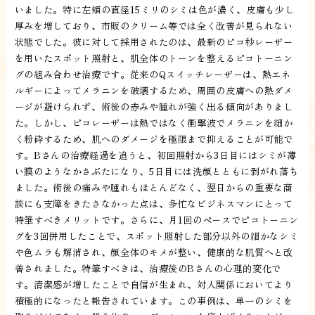
いました。特に左頬の直径15ミリのシミは色が濃く、皮膚も少し
厚みを増しており、市販のクリーム等では全く改善が見られない
状態でした。彼に対して採用されたのは、最新のピコ秒レーザー
を用いたスポット照射と、肌全体のトーンを整えるピコトーニン
グの組み合わせ治療です。従来のQスイッチレーザーは、熱エネ
ルギーによってメラニンを破壊するため、周囲の皮膚への熱ダメ
ージが避けられず、術後の赤みや腫れが強く出る傾向がありまし
た。しかし、ピコレーザーは熱ではなく衝撃波でメラニンを細か
く粉砕するため、肌へのダメージを極限まで抑えることが可能で
す。Bさんの治療経過を追うと、初回照射から3日目にはシミが薄
い膜のようなかさぶたになり、5日目には洗顔とともに剥がれ落ち
ました。術後の痛みや腫れもほとんどなく、翌日からの重要な商
談にも支障をきたさなかった点は、多忙なビジネスマンにとって
特筆すべきメリットです。さらに、月1回のペースでピコトーニン
グを3回併用したことで、スポット照射した部分以外の細かなシミ
や色ムラも解消され、顔全体のキメが整い、健康的な肌質へと改
善されました。特筆すべきは、治療後のBさんの心理的変化で
す。清潔感が増したことで自信が生まれ、対人関係においてより
積極的になったと報告されています。この事例は、単一のシミを