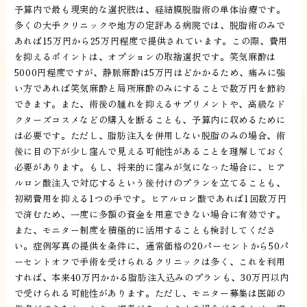
予算内で最も現実的な選択肢は、経結膜脱脂術の単体治療です。
多くの大手クリニックや地方の定評ある病院では、脱脂術のみで
あれば15万円から25万円程度で提供されています。この際、費用
を抑えるポイントは、オプションの取捨選択です。笑気麻酔は
5000円程度ですが、静脈麻酔は5万円ほどかかるため、痛みに強
い方であれば笑気麻酔と局所麻酔のみにすることで数万円を節約
できます。また、術後の腫れを抑えるサプリメントや、高級なド
クターズコスメなどの購入を断ることも、予算内に収めるために
は必要です。ただし、脂肪注入を併用しない脱脂のみの場合、術
後に目の下が少し窪んで見える可能性があることを理解しておく
必要があります。もし、将来的に窪みが気になった場合に、ヒア
ルロン酸注入で対応するという後付けのプランを立てることも、
初期費用を抑える1つの手です。ヒアルロン酸であれば1回数万円
で済むため、一度に多額の資金を用意できない場合に有効です。
また、モニター制度を積極的に活用することも検討してくださ
い。症例写真の提供を条件に、通常価格の20パーセントから50パ
ーセントオフで手術を受けられるクリニックは多く、これを利用
すれば、本来40万円かかる脂肪注入込みのプランも、30万円以内
で受けられる可能性があります。ただし、モニター募集は医師の