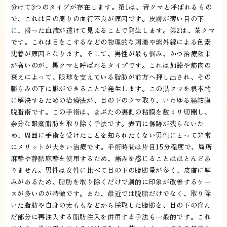
分けて3つのタイプが存在します。第1は、青クマと呼ばれるもの
で、これは目の周りの血行不良が原因です。皮膚が薄い目の下
に、滞った血液が透けて見えることで発生します。第2は、茶クマ
です。これは目をこするなどの物理的な刺激や紫外線による色素
沈着が原因となります。そして、男性が最も悩み、かつ治療効果
が高いのが、黒クマと呼ばれるタイプです。これは加齢や筋肉の
衰えによって、眼球を支えている脂肪が前方へ押し出され、その
膨らみの下に影ができることで発生します。この黒クマを根本的
に解決するための治療法が、目の下のクマ取り、いわゆる経結膜
脱脂術です。この手術は、まぶたの裏側の粘膜を数ミリ切開し、
余分な眼窩脂肪を取り除く手法です。表面に傷跡が残らないた
め、周囲に手術を受けたことを知られたくない男性にとって非常
にメリットが大きい治療です。手術時間は片目15分程度で、局所
麻酔や静脈麻酔を使用するため、痛みを感じることはほとんどあ
りません。男性は女性に比べて目の下の脂肪量が多く、皮膚に厚
みがあるため、脂肪を取り除くだけで劇的に印象が改善するケー
スが多いのが特徴です。また、最近では脱脂だけでなく、取り除
いた脂肪や自身の太ももなどから採取した脂肪を、目の下の窪ん
だ部分に再注入する脂肪注入を併用する手法も一般的です。これ