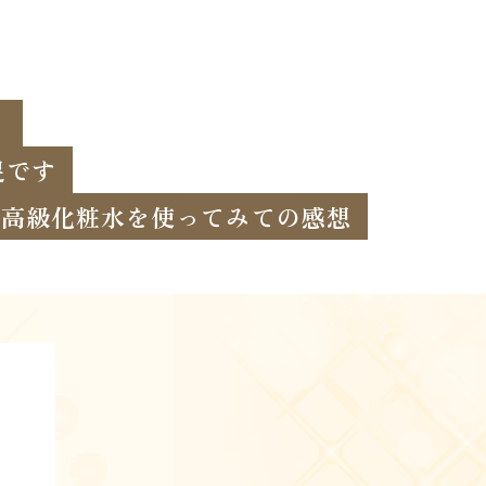
！
足です
高級化粧水を使ってみての感想