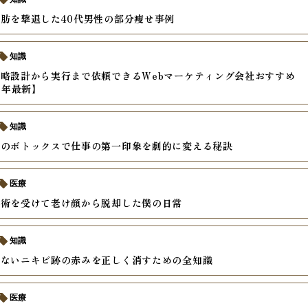
肪を撃退した40代男性の部分痩せ事例
知識
略設計から実行まで依頼できるWebマーケティング会社おすすめ
6年最新】
知識
社のボトックスで仕事の第一印象を劇的に変える秘訣
医療
手術を受けて老け顔から脱却した僕の日常
知識
らないニキビ跡の赤みを正しく消すための全知識
医療