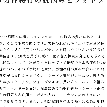
0年で飛躍的に増加していますが、その悩みは多岐にわたりま
ラ、そして毛穴の開きです。男性の肌は女性に比べて水分保持
夫そうに見えて実は非常にバランスを崩しやすいという特徴が
蓄積され、40代を過ぎた頃に一気に老人性色素斑として現れる
肌悩みに対して、私が最も自信を持って推奨できる治療の1つが
適なのか、その医学的な理由は、男性の肌の厚みに合わせた出
真皮層は女性よりも厚く、コラーゲン繊維が太いため、表面的
とが多々あります。フォトダブルは、異なるフィルターを組み
と光エネルギーを届け、深層にある毛細血管やコラーゲン細胞
有の頑固な赤ら顔や、毛穴が広がってミカンの皮のようになっ
ができるのです。また、男性は髭剃りによる慢性的な炎症を抱