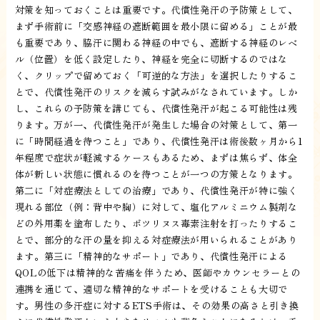
対策を知っておくことは重要です。代償性発汗の予防策として、
まず手術前に「交感神経の遮断範囲を最小限に留める」ことが最
も重要であり、脇汗に関わる神経の中でも、遮断する神経のレベ
ル（位置）を低く設定したり、神経を完全に切断するのではな
く、クリップで留めておく「可逆的な方法」を選択したりするこ
とで、代償性発汗のリスクを減らす試みがなされています。しか
し、これらの予防策を講じても、代償性発汗が起こる可能性は残
ります。万が一、代償性発汗が発生した場合の対策として、第一
に「時間経過を待つこと」であり、代償性発汗は術後数ヶ月から1
年程度で症状が軽減するケースもあるため、まずは焦らず、体全
体が新しい状態に慣れるのを待つことが一つの方策となります。
第二に「対症療法としての治療」であり、代償性発汗が特に強く
現れる部位（例：背中や胸）に対して、塩化アルミニウム製剤な
どの外用薬を塗布したり、ボツリヌス毒素注射を打ったりするこ
とで、部分的な汗の量を抑える対症療法が用いられることがあり
ます。第三に「精神的なサポート」であり、代償性発汗による
QOLの低下は精神的な苦痛を伴うため、医師やカウンセラーとの
連携を通じて、適切な精神的なサポートを受けることも大切で
す。男性の多汗症に対するETS手術は、その効果の高さと引き換