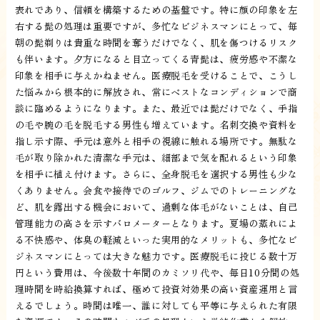
表れであり、信頼を構築するための基盤です。特に顔の印象を左
右する髭の処理は重要ですが、多忙なビジネスマンにとって、毎
朝の髭剃りは貴重な時間を奪うだけでなく、肌を傷つけるリスク
も伴います。夕方になると目立ってくる青髭は、疲労感や不潔な
印象を相手に与えかねません。医療脱毛を受けることで、こうし
た悩みから根本的に解放され、常にベストなコンディションで商
談に臨めるようになります。また、最近では髭だけでなく、手指
の毛や腕の毛を脱毛する男性も増えています。名刺交換や資料を
指し示す際、手元は意外と相手の視線に触れる場所です。無駄な
毛が取り除かれた清潔な手元は、細部まで気を配れるという印象
を相手に植え付けます。さらに、全身脱毛を選択する男性も少な
くありません。会食や接待でのゴルフ、ジムでのトレーニングな
ど、肌を露出する機会において、過剰な体毛がないことは、自己
管理能力の高さを示すバロメーターとなります。夏場の蒸れによ
る不快感や、体臭の軽減といった実用的なメリットも、多忙なビ
ジネスマンにとっては大きな魅力です。医療脱毛に投じる数十万
円という費用は、今後数十年間のカミソリ代や、毎日10分間の処
理時間を時給換算すれば、極めて投資対効果の高い資産運用と言
えるでしょう。時間は唯一、誰に対しても平等に与えられた有限