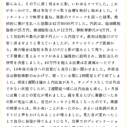
膨らみと、その下に深く刻まれた影、いわゆるクマでした。これ
がきっかけで、僕は本気でクマ取り治療を検討し始めました。イ
ンターネットで検索を重ね、複数のクリニックを回った結果、最
終的に僕が支払った総額は42万8000円でした。内訳は、経結膜脱
脂術が25万円、微細脂肪注入が12万円、静脈麻酔代が4万円、そ
して初診料や薬代が数千円といった内容です。最初は脱脂だけで
安く済ませようと考えていましたが、カウンセリングで医師か
ら、僕の場合は脂肪を取るだけだと影が窪みとして残り、かえっ
て不健康に見えるリスクがあると論理的に説明され、脂肪注入の
併用を決意しました。40万円を超える出費は正直痛かったです
が、10年後の自分への投資だと自分に言い聞かせました。手術当
日は静脈麻酔のおかげで、眠っている間に1時間足らずで終了しま
した。術後1週間は腫れと内出血があり、サングラスなしでは外出
できない状態でしたが、2週間経つ頃には内出血も消え、1ヶ月後
には驚くほどの変化が現れました。鏡を見るたびに憂鬱だったあ
の影が完全に消え、目元がスッキリと明るくなったのです。周囲
の同僚からは、何か良いことがあったのか、あるいは体調が良さ
そうだと声をかけられることが増えました。見た目が変わったこ
とで自分に自信が持てるようになり、仕事でのプレゼンテーショ