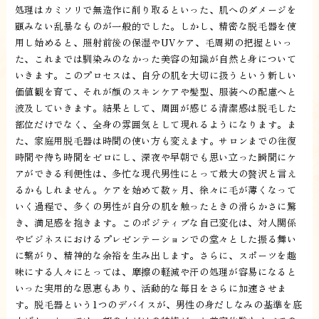
処理はカミソリで無造作に削り取るといった、肌へのダメージを
顧みない乱暴なものが一般的でした。しかし、精密な脱毛器を使
用し始めると、照射前後の保湿やUVケア、毛周期の把握といっ
た、これまでは馴染みのなかった美容の知識が自然と身について
いきます。このプロセスは、自分の肌を大切に扱うという新しい
価値観を育て、それが顔のスキンケアや髪型、服装への配慮へと
波及していきます。結果として、周囲が感じる清潔感は脱毛した
部位だけでなく、全身の雰囲気として現れるようになります。ま
た、家庭用脱毛器は時間の使い方も変えます。サロンまでの往復
時間や待ち時間をゼロにし、深夜や早朝でも思い立った瞬間にケ
アができる利便性は、多忙な現代男性にとって最大の贅沢と言え
るかもしれません。ケアを始めて数ヶ月、徐々に毛が薄くなって
いく過程で、多くの男性が自分の肌を触ったときの滑らかさに驚
き、満足感を抱きます。このポジティブな自己変化は、対人関係
やビジネスにおけるプレゼンテーションでの堂々とした振る舞い
に繋がり、精神的な余裕を生み出します。さらに、スポーツを趣
味にする人々にとっては、摩擦の軽減や汗の処理が容易になると
いった実用的な恩恵もあり、活動的な毎日をさらに加速させま
す。脱毛器という1つのデバイスが、男性の身だしなみの基準を底