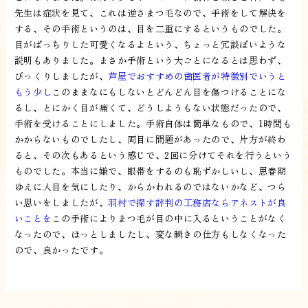
先生は症状を見て、これは逆さまつ毛なので、手術をして解決を
する、その手術というのは、目を二重にするというものでした。
目がぱっちりした可愛くなるよという、ちょっと冗談ぽいような
説明もありました。まさか手術という大ごとになるとは思わず、
びっくりしましたが、
芦屋でおすすめの歯医者が特徴別でいうと
もう少し
このままなにもしないとどんどん目を傷つけることにな
るし、とにかく目が痛くて、どうしようもない状態だったので、
手術を受けることにしました。手術自体は簡単なもので、1時間も
かからないものでしたし、両目に問題があったので、片方が終わ
ると、その次もあるという感じで、2回に分けてそれを行うという
ものでした。本当に嫌で、眼帯をするのも恥ずかしいし、思春期
ゆえに人目を気にしたり、からかわれるのではないかなど、つら
い思いをしましたが、
羽村で探す評判の工務店ならアネストが良
いことを
この手術によりまつ毛が目の中に入るということがなく
なったので、ほっとしましたし、変な瞬きの仕方もしなくなった
ので、良かったです。