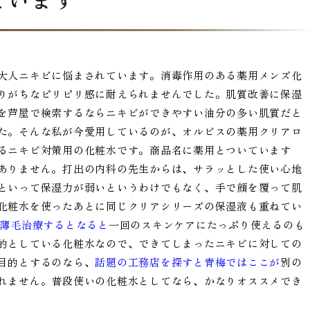
大人ニキビに悩まされています。消毒作用のある薬用メンズ化
りがちなピリピリ感に耐えられませんでした。肌質改善に保湿
を芦屋で検索するならニキビができやすい油分の多い肌質だと
た。そんな私が今愛用しているのが、オルビスの薬用クリアロ
るニキビ対策用の化粧水です。商品名に薬用とついています
ありません。打出の内科の先生からは、サラッとした使い心地
といって保湿力が弱いというわけでもなく、手で顔を覆って肌
化粧水を使ったあとに同じクリアシリーズの保湿液も重ねてい
で薄毛治療するとなると
一回のスキンケアにたっぷり使えるのも
的としている化粧水なので、できてしまったニキビに対しての
目的とするのなら、
話題の工務店を探すと青梅ではここが
別の
れません。普段使いの化粧水としてなら、かなりオススメでき