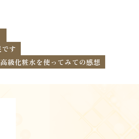
！
足です
高級化粧水を使ってみての感想