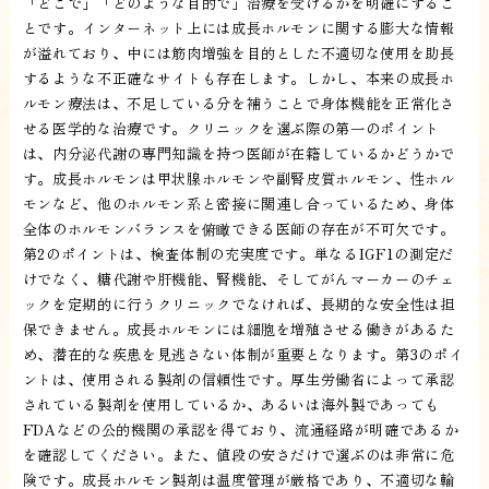
「どこで」「どのような目的で」治療を受けるかを明確にするこ
とです。インターネット上には成長ホルモンに関する膨大な情報
が溢れており、中には筋肉増強を目的とした不適切な使用を助長
するような不正確なサイトも存在します。しかし、本来の成長ホ
ルモン療法は、不足している分を補うことで身体機能を正常化さ
せる医学的な治療です。クリニックを選ぶ際の第一のポイント
は、内分泌代謝の専門知識を持つ医師が在籍しているかどうかで
す。成長ホルモンは甲状腺ホルモンや副腎皮質ホルモン、性ホル
モンなど、他のホルモン系と密接に関連し合っているため、身体
全体のホルモンバランスを俯瞰できる医師の存在が不可欠です。
第2のポイントは、検査体制の充実度です。単なるIGF1の測定だ
けでなく、糖代謝や肝機能、腎機能、そしてがんマーカーのチェ
ックを定期的に行うクリニックでなければ、長期的な安全性は担
保できません。成長ホルモンには細胞を増殖させる働きがあるた
め、潜在的な疾患を見逃さない体制が重要となります。第3のポイ
ントは、使用される製剤の信頼性です。厚生労働省によって承認
されている製剤を使用しているか、あるいは海外製であっても
FDAなどの公的機関の承認を得ており、流通経路が明確であるか
を確認してください。また、値段の安さだけで選ぶのは非常に危
険です。成長ホルモン製剤は温度管理が厳格であり、不適切な輸