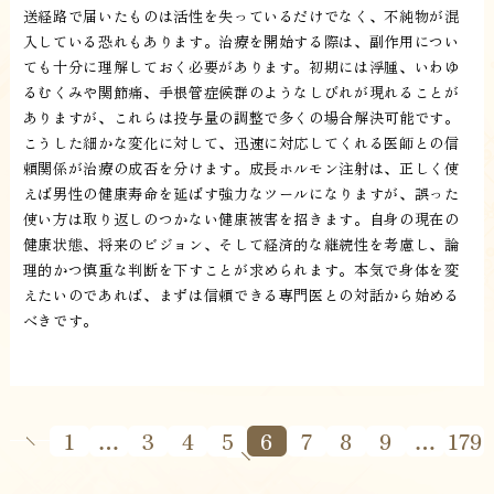
送経路で届いたものは活性を失っているだけでなく、不純物が混
入している恐れもあります。治療を開始する際は、副作用につい
ても十分に理解しておく必要があります。初期には浮腫、いわゆ
るむくみや関節痛、手根管症候群のようなしびれが現れることが
ありますが、これらは投与量の調整で多くの場合解決可能です。
こうした細かな変化に対して、迅速に対応してくれる医師との信
頼関係が治療の成否を分けます。成長ホルモン注射は、正しく使
えば男性の健康寿命を延ばす強力なツールになりますが、誤った
使い方は取り返しのつかない健康被害を招きます。自身の現在の
健康状態、将来のビジョン、そして経済的な継続性を考慮し、論
理的かつ慎重な判断を下すことが求められます。本気で身体を変
えたいのであれば、まずは信頼できる専門医との対話から始める
べきです。
1
…
3
4
5
6
7
8
9
…
179