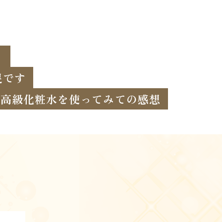
！
足です
高級化粧水を使ってみての感想