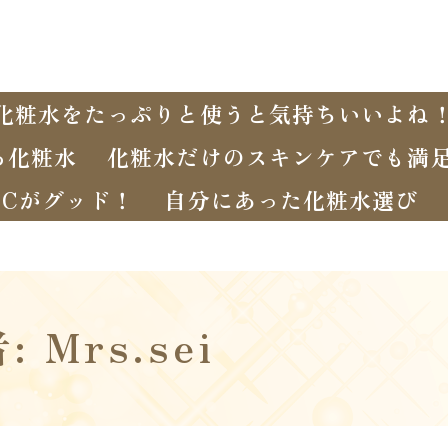
化粧水をたっぷりと使うと気持ちいいよね
る化粧水
化粧水だけのスキンケアでも満
Cがグッド！
自分にあった化粧水選び
者:
Mrs.sei