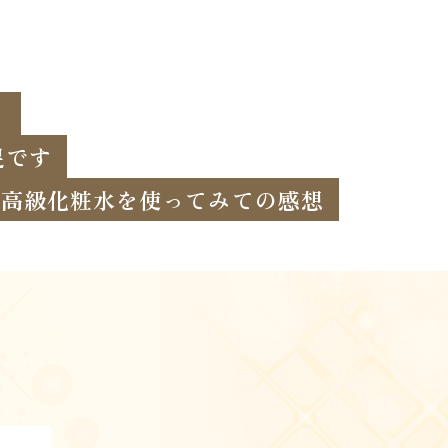
！
足です
高級化粧水を使ってみての感想