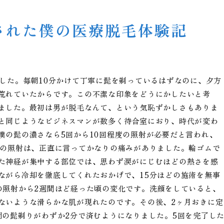
された僕の医療脱毛体験記
ました。毎朝10分かけて丁寧に髭を剃っているはずなのに、夕方
荒れていたからです。この不潔な印象をどうにかしたいと考
ました。最初は男が脱毛なんて、という気恥ずかしさもありま
と同じようなビジネスマンが数多く待合室におり、時代が変わ
僕の髭の濃さなら5回から10回程度の照射が必要だと言われ、
ての照射は、正直に言ってかなりの痛みがありました。輪ゴムで
た神経が集中する部位では、思わず涙がにじむほどの熱さを感
ながら冷却を徹底してくれたおかげで、15分ほどの施術を無事
の照射から2週間ほど経った頃の変化です。洗顔をしていると、
ないような滑らかな肌が現れたのです。その後、2ヶ月おきに定
朝の髭剃りがわずか2分で済むようになりました。5回を完了し