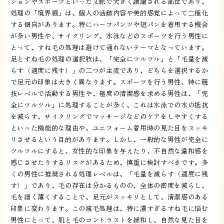
ションやスポーツといった文脈で大きく議論される部位であり、
処理の「境界線」は、個人の活動内容や美的感覚によって二極化
する傾向があります。特にハーフパンツや短パンを着用する機会
が多い男性や、サイクリング、水泳などのスポーツを行う男性に
とって、すね毛の処理は避けて通れないテーマとなっています。
足とすね毛の処理の選択肢は、「完全にツルツル」と「毛量を減
らす（適度に残す）」の二つが主流であり、どちらを選択するか
で足元の印象は大きく異なります。スポーツを行う男性、特に競
技レベルで活動する男性や、極度の清潔感を求める男性は、「完
全にツルツル」に処理することが多く、これは水泳での水の抵抗
を減らす、サイクリングでマッサージなどのケアをしやすくする
といった機能的な理由や、ユニフォーム着用時の見た目をスッキ
リさせるという目的があります。しかし、一般的な男性が完全に
ツルツルにすると、女性的な印象を与えたり、不自然な違和感を
感じさせたりするリスクがあるため、慎重に検討すべきです。多
くの男性に推奨される処理レベルは、「毛量を減らす（適度に残
す）」であり、毛の存在は分かるものの、全体の密度を減らし、
毛を細く薄くすることで、足元がスッキリとして、清潔感のある
印象に変わります。この減毛処理は、特に濃すぎるすね毛に悩む
男性にとって、肌と毛のコントラストを緩和し、自然な見た目を